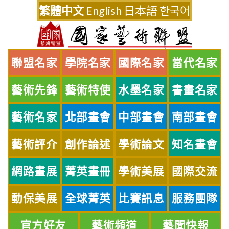
Skip
繁體中文
English
日本語
한국어
to
content
聯盟名家
學院名家
國際名家
當代名家
藝術先鋒
藝術特使
水墨名家
書畫名家
藝術名家
北部畫會
中部畫會
南部畫會
藝術評介
創作論述
學術論文
知名畫會
網路畫展
菁英畫冊
學術美展
國際交流
動保美展
全球菁英
比賽訊息
服務團隊
官方好友
藝術頻道
藝聞快報