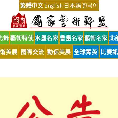
繁體中文
English
日本語
한국어
先鋒
藝術特使
水墨名家
書畫名家
藝術名家
北
術美展
國際交流
動保美展
全球菁英
比賽