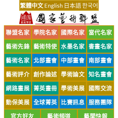
Skip
繁體中文
English
日本語
한국어
to
content
聯盟名家
學院名家
國際名家
當代名家
藝術先鋒
藝術特使
水墨名家
書畫名家
藝術名家
北部畫會
中部畫會
南部畫會
藝術評介
創作論述
學術論文
知名畫會
網路畫展
菁英畫冊
學術美展
國際交流
動保美展
全球菁英
比賽訊息
服務團隊
官方好友
藝術頻道
藝聞快報