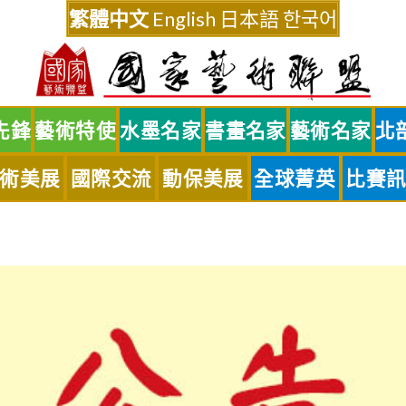
繁體中文
English
日本語
한국어
先鋒
藝術特使
水墨名家
書畫名家
藝術名家
北
術美展
國際交流
動保美展
全球菁英
比賽