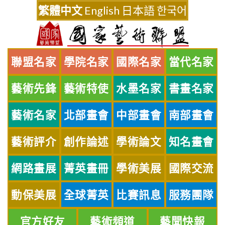
Skip
繁體中文
English
日本語
한국어
to
content
聯盟名家
學院名家
國際名家
當代名家
藝術先鋒
藝術特使
水墨名家
書畫名家
藝術名家
北部畫會
中部畫會
南部畫會
藝術評介
創作論述
學術論文
知名畫會
網路畫展
菁英畫冊
學術美展
國際交流
動保美展
全球菁英
比賽訊息
服務團隊
官方好友
藝術頻道
藝聞快報