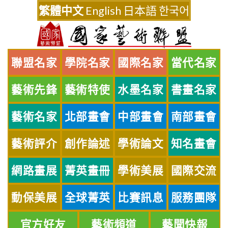
Skip
繁體中文
English
日本語
한국어
to
content
聯盟名家
學院名家
國際名家
當代名家
藝術先鋒
藝術特使
水墨名家
書畫名家
藝術名家
北部畫會
中部畫會
南部畫會
藝術評介
創作論述
學術論文
知名畫會
網路畫展
菁英畫冊
學術美展
國際交流
動保美展
全球菁英
比賽訊息
服務團隊
官方好友
藝術頻道
藝聞快報