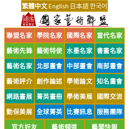
Skip
繁體中文
English
日本語
한국어
to
content
聯盟名家
學院名家
國際名家
當代名家
藝術先鋒
藝術特使
水墨名家
書畫名家
藝術名家
北部畫會
中部畫會
南部畫會
藝術評介
創作論述
學術論文
知名畫會
網路畫展
菁英畫冊
學術美展
國際交流
動保美展
全球菁英
比賽訊息
服務團隊
官方好友
藝術頻道
藝聞快報