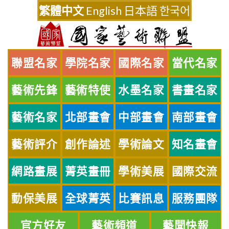
Skip
繁體中文
English
日本語
한국어
to
content
聯盟名家
學院名家
國際名家
當代名家
藝術先鋒
藝術特使
水墨名家
書畫名家
藝術名家
北部畫會
中部畫會
南部畫會
藝術評介
創作論述
學術論文
知名畫會
網路畫展
菁英畫冊
學術美展
國際交流
動保美展
全球菁英
比賽訊息
服務團隊
官方好友
藝術頻道
藝聞快報