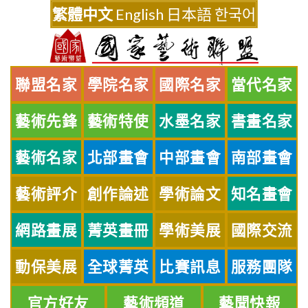
Skip
繁體中文
English
日本語
한국어
to
content
聯盟名家
學院名家
國際名家
當代名家
藝術先鋒
藝術特使
水墨名家
書畫名家
藝術名家
北部畫會
中部畫會
南部畫會
藝術評介
創作論述
學術論文
知名畫會
網路畫展
菁英畫冊
學術美展
國際交流
動保美展
全球菁英
比賽訊息
服務團隊
官方好友
藝術頻道
藝聞快報