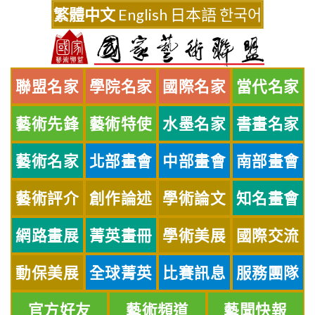
Skip
繁體中文
English
日本語
한국어
to
content
聯盟名家
學院名家
國際名家
當代名家
藝術先鋒
藝術特使
水墨名家
書畫名家
藝術名家
北部畫會
中部畫會
南部畫會
藝術評介
創作論述
學術論文
知名畫會
網路畫展
菁英畫冊
學術美展
國際交流
動保美展
全球菁英
比賽訊息
服務團隊
官方好友
藝術頻道
藝聞快報