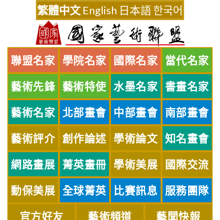
Skip
繁體中文
English
日本語
한국어
to
content
聯盟名家
學院名家
國際名家
當代名家
藝術先鋒
藝術特使
水墨名家
書畫名家
藝術名家
北部畫會
中部畫會
南部畫會
藝術評介
創作論述
學術論文
知名畫會
網路畫展
菁英畫冊
學術美展
國際交流
動保美展
全球菁英
比賽訊息
服務團隊
官方好友
藝術頻道
藝聞快報