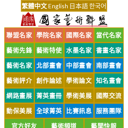
Skip
繁體中文
English
日本語
한국어
to
content
聯盟名家
學院名家
國際名家
當代名家
藝術先鋒
藝術特使
水墨名家
書畫名家
藝術名家
北部畫會
中部畫會
南部畫會
藝術評介
創作論述
學術論文
知名畫會
網路畫展
菁英畫冊
學術美展
國際交流
動保美展
全球菁英
比賽訊息
服務團隊
官方好友
藝術頻道
藝聞快報