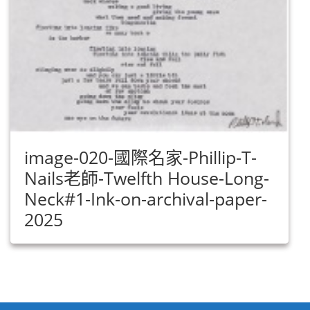
image-020-國際名家-Phillip-T-
Nails老師-Twelfth House-Long-
Neck#1-Ink-on-archival-paper-
2025