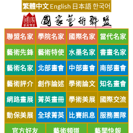
Skip
繁體中文
English
日本語
한국어
to
content
聯盟名家
學院名家
國際名家
當代名家
藝術先鋒
藝術特使
水墨名家
書畫名家
藝術名家
北部畫會
中部畫會
南部畫會
藝術評介
創作論述
學術論文
知名畫會
網路畫展
菁英畫冊
學術美展
國際交流
動保美展
全球菁英
比賽訊息
服務團隊
官方好友
藝術頻道
藝聞快報