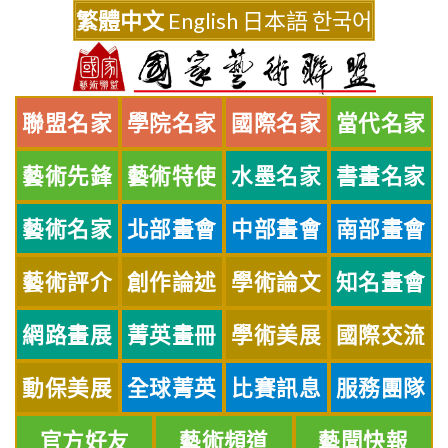
Skip
繁體中文
English
日本語
한국어
to
content
聯盟名家
學院名家
國際名家
當代名家
藝術先鋒
藝術特使
水墨名家
書畫名家
藝術名家
北部畫會
中部畫會
南部畫會
藝術評介
創作論述
學術論文
知名畫會
網路畫展
菁英畫冊
學術美展
國際交流
動保美展
全球菁英
比賽訊息
服務團隊
官方好友
藝術頻道
藝聞快報