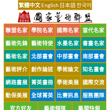
Skip
繁體中文
English
日本語
한국어
to
content
聯盟名家
學院名家
國際名家
當代名家
藝術先鋒
藝術特使
水墨名家
書畫名家
藝術名家
北部畫會
中部畫會
南部畫會
藝術評介
創作論述
學術論文
知名畫會
網路畫展
菁英畫冊
學術美展
國際交流
動保美展
全球菁英
比賽訊息
服務團隊
官方好友
藝術頻道
藝聞快報