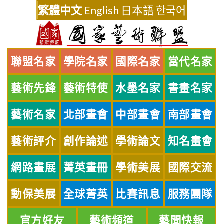
Skip
繁體中文
English
日本語
한국어
to
content
聯盟名家
學院名家
國際名家
當代名家
藝術先鋒
藝術特使
水墨名家
書畫名家
藝術名家
北部畫會
中部畫會
南部畫會
藝術評介
創作論述
學術論文
知名畫會
網路畫展
菁英畫冊
學術美展
國際交流
動保美展
全球菁英
比賽訊息
服務團隊
官方好友
藝術頻道
藝聞快報