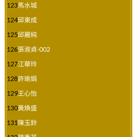
123
馬水城
124
邱東成
125
邱麗純
126
張淑貞-002
127
江華玲
128
許瑜娟
129
王心怡
130
黃煥盛
131
陳玉鈴