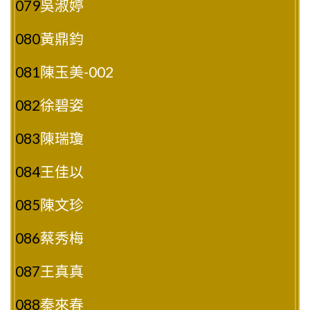
079
吳淑婷
080
黃鼎鈞
081
陳玉美-002
082
徐碧姿
083
陳瑞瓊
084
王佳以
085
陳文珍
086
蔡秀梅
087
王真真
088
秦來春