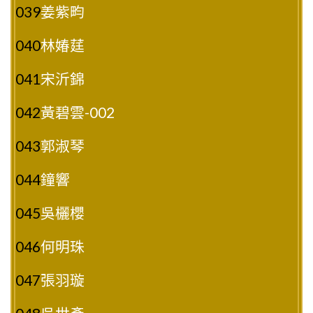
039
姜紫畇
040
林媋莛
041
宋沂錦
042
黃碧雲-002
043
郭淑琴
044
鐘響
045
吳欐櫻
046
何明珠
047
張羽璇