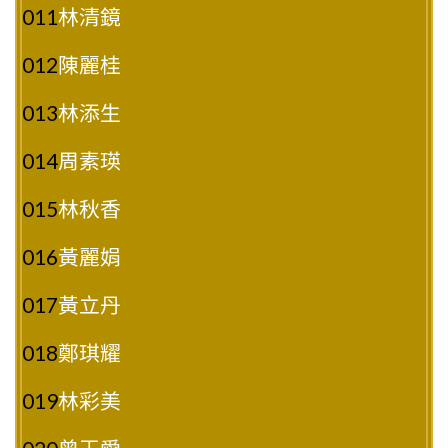
011
林清鏡
012
陳麗桂
013
林添生
014
周素瑛
015
林秋香
016
黃麗娟
017
黃立丹
018
鄭琪耀
019
林彩美