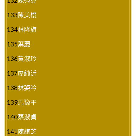
132
陳秀芬
133
陳美櫻
134
林隆旗
135
葉麗
136
黃淑玲
137
廖純沂
138
林姿吟
139
馬豫平
140
蔡淑貞
141
陳誼芝