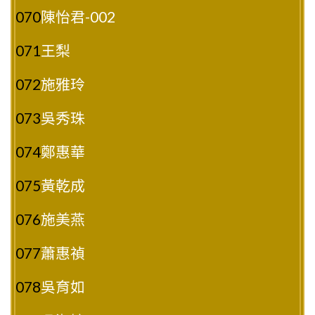
070
陳怡君-002
071
王梨
072
施雅玲
073
吳秀珠
074
鄭惠華
075
黃乾成
076
施美燕
077
蕭惠禎
078
吳育如