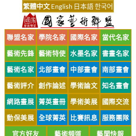
Skip
繁體中文
English
日本語
한국어
to
content
聯盟名家
學院名家
國際名家
當代名家
藝術先鋒
藝術特使
水墨名家
書畫名家
藝術名家
北部畫會
中部畫會
南部畫會
藝術評介
創作論述
學術論文
知名畫會
網路畫展
菁英畫冊
學術美展
國際交流
動保美展
全球菁英
比賽訊息
服務團隊
官方好友
藝術頻道
藝聞快報