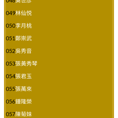
048
吳世彥
049
林仙悦
050
李月桃
051
鄭崇武
052
吳秀音
053
張黃秀琴
054
張君玉
055
張萬來
056
鍾隆榮
057
陳菊妹