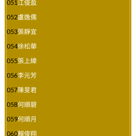
051
江俊盈
052
盧逸儒
053
張靜宜
054
徐松華
055
張上緯
056
李元芳
057
陳旻君
058
何順碧
059
何順月
060
賴俊翔