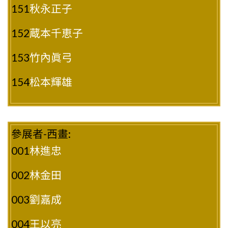
151
秋永正子
152
蔵本千恵子
153
竹內眞弓
154
松本輝雄
參展者-西畫:
001
林進忠
002
林金田
003
劉嘉成
004
王以亮