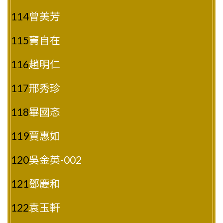
114
曾美芳
115
竇自在
116
趙明仁
117
邢秀珍
118
畢國忞
119
賈惠如
120
吳金英-002
121
鄧慶和
122
袁玉軒