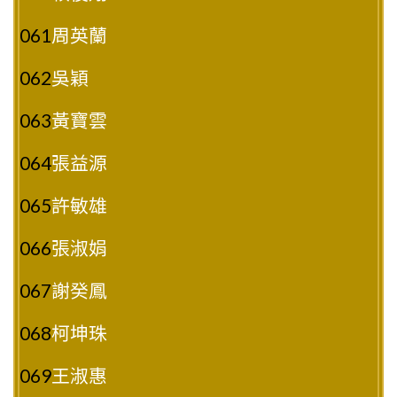
061
周英蘭
062
吳穎
063
黃寶雲
064
張益源
065
許敏雄
066
張淑娟
067
謝癸鳳
068
柯坤珠
069
王淑惠