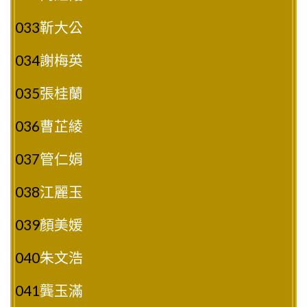
033
靳大公
034
謝梅英
035
張桂蘭
036
曹芷綾
037
管仁娟
038
江麗玉
039
顏美媛
040
朱文浩
041
龔玉滿