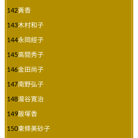
142
黃香
143
木村和子
144
永岡經子
145
高間秀子
146
金田尚子
147
南野弘子
148
瀧谷寛治
149
飯塚香
150
東條美砂子