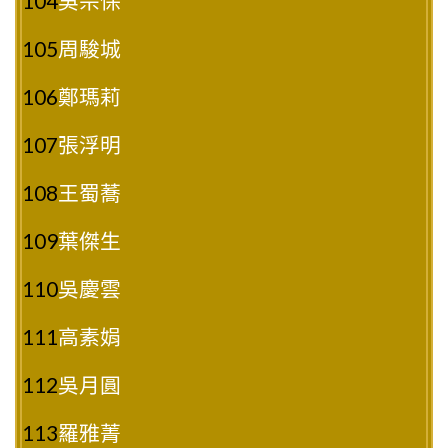
104
吳宗保
105
周駿城
106
鄭瑪莉
107
張浮明
108
王蜀蕎
109
葉傑生
110
吳慶雲
111
高素娟
112
吳月圓
113
羅雅菁