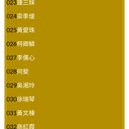
023
鍾三妹
024
梁季煖
025
黃愛珠
026
柯卿鱗
027
李儒心
028
何斐
029
吳湘玲
030
徐瑞琴
031
黃文棟
032
商紅霞