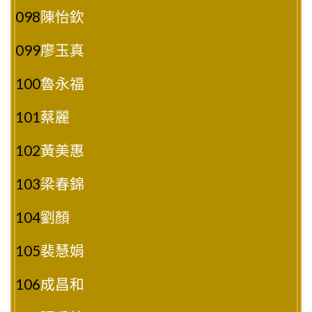
098
陳怡欽
099
廖玉真
100
魯永福
101
蔡麗
102
黃美惠
103
梁春錦
104
劉顏
105
裴慧娟
106
成昌和