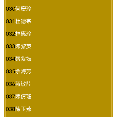
030
何慶珍
031
杜德宗
032
林惠珍
033
陳黎英
034
蔡紫妘
035
余海芳
036
蔣敏陸
037
陳倩瑤
038
陳玉燕