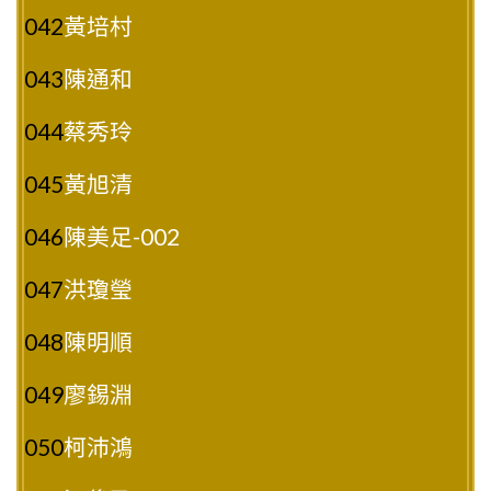
042
黃培村
043
陳通和
044
蔡秀玲
045
黃旭清
046
陳美足-002
047
洪瓊瑩
048
陳明順
049
廖錫淵
050
柯沛鴻