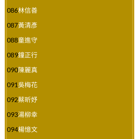
086
林信善
087
黃清彥
088
童進守
089
鐘正行
090
陳麗真
091
吳梅花
092
蔡昕妤
093
湯柳幸
094
楊憶文