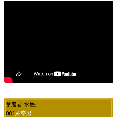
參展者-水墨:
001
蘇峯男