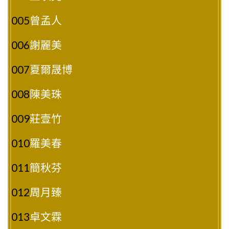
005
曾孟人
006
謝麗美
007
夏爾晟博
008
陳美珠
009
莊壹竹
010
羅美春
011
簡秋芬
012
周月臻
013
卓文霖