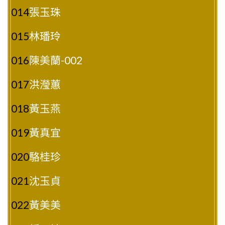
014
張玉珠
015
林璠玲
016
陳美蘭-002
017
洪瀅蕙
018
黃玉燕
019
黃真宜
020
駱桂珍
021
沈玉貞
022
黃美美