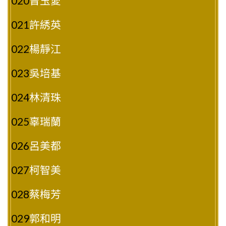
020
曾玉愛
021
許綉英
022
楊靜江
023
吳培基
024
林清珠
025
辜瑞蘭
026
呂美都
027
柯智美
028
蔡梅芳
029
郭和明