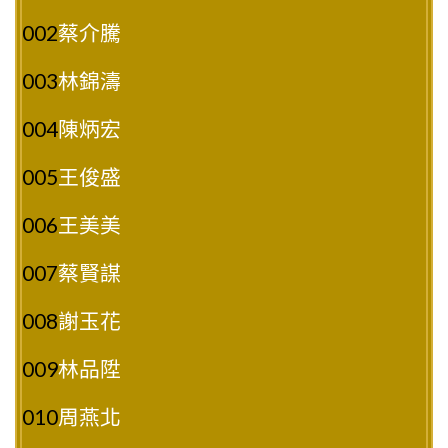
002
蔡介騰
003
林錦濤
004
陳炳宏
005
王俊盛
006
王美美
007
蔡賢謀
008
謝玉花
009
林品陞
010
周燕北