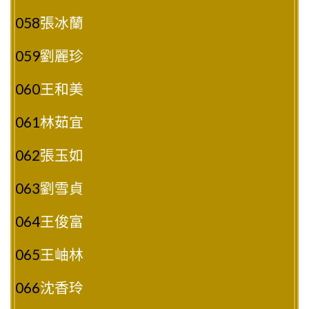
058
張冰蘭
059
劉麗珍
060
王和美
061
林茹宜
062
張玉如
063
劉雪貞
064
王俊富
065
王岫林
066
沈香玲