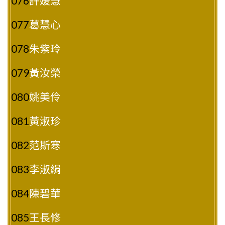
076
許媛慧
077
葛慧心
078
朱紫玲
079
黃汝榮
080
姚美伶
081
黃淑珍
082
范斯寒
083
李淑絹
084
陳碧華
085
王長修