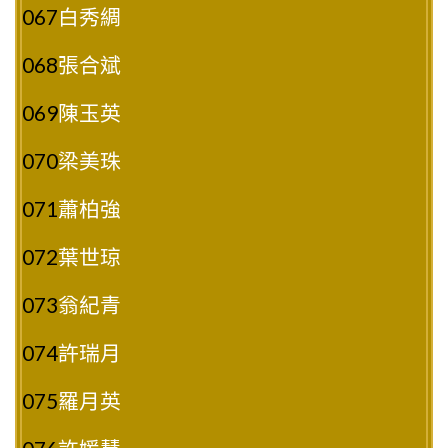
067
白秀綢
068
張合斌
069
陳玉英
070
梁美珠
071
蕭柏強
072
葉世琼
073
翁紀青
074
許瑞月
075
羅月英