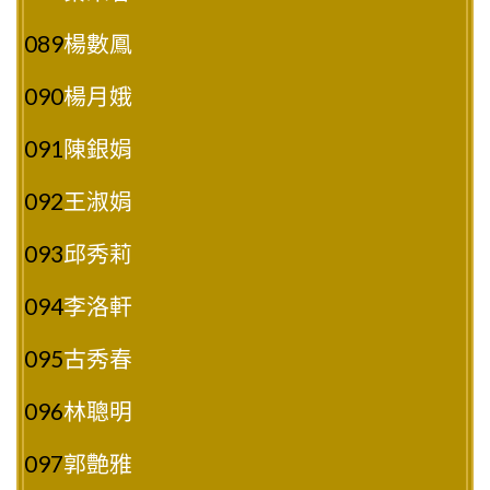
089
楊數鳳
090
楊月娥
091
陳銀娟
092
王淑娟
093
邱秀莉
094
李洛軒
095
古秀春
096
林聰明
097
郭艶雅