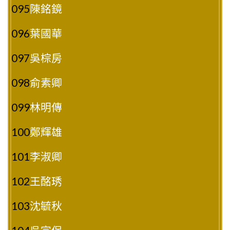
095
陳銘鏡
096
葉國華
097
吳棕房
098
俞素卿
099
林明傳
100
鄭輝雄
101
李淑卿
102
王酩琇
103
沈毓秋